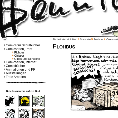
Sie befinden sich hier:
Startseite
Zeichner
Comicserie
Flohbus
Comics für Schulbücher
Comicserien, Print
Flohbus
Chipper
Glück und Schwefel
Comicserien, Internet
Comicbücher
Animationen und PR
Ausstellungen
Freie Arbeiten
Bitte klicken Sie auf ein Bild