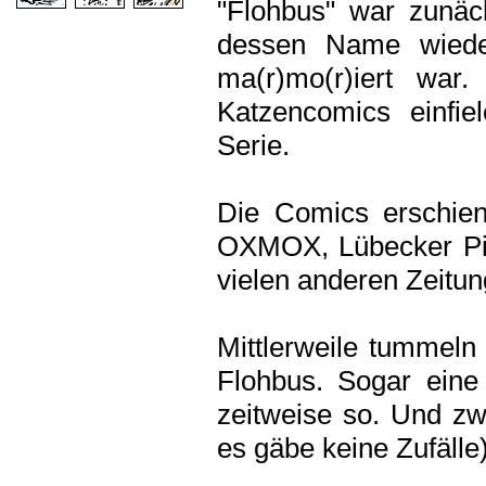
"Flohbus" war zunä
dessen Name wiede
ma(r)mo(r)iert wa
Katzencomics einfie
Serie.
Die Comics erschie
OXMOX, Lübecker Pis
vielen anderen Zeitun
Mittlerweile tummeln
Flohbus. Sogar eine
zeitweise so. Und zw
es gäbe keine Zufälle)