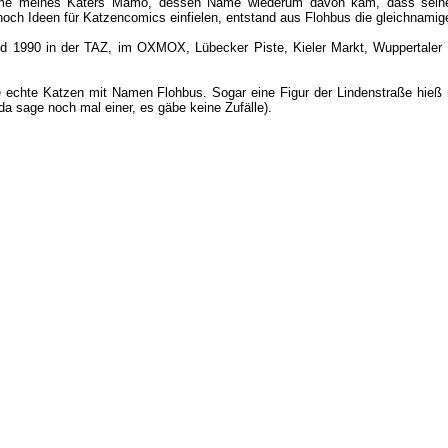
name meines Katers Mamo, dessen Name wiederum davon kam, dass seine
 noch Ideen für Katzencomics einfielen, entstand aus Flohbus die gleichnamig
d 1990 in der TAZ, im OXMOX, Lübecker Piste, Kieler Markt, Wuppertale
ele echte Katzen mit Namen Flohbus. Sogar eine Figur der Lindenstraße hieß
da sage noch mal einer, es gäbe keine Zufälle).