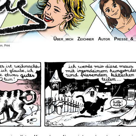
Über_mich
Zeichner
Autor
Presse_&
n, Print