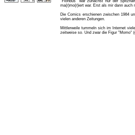
"Flohbus" war zunächst nur der Spitz
ma(r)mo(r)iert war. Erst als mir dann auch
Die Comics erschienen zwischen 1984 un
vielen anderen Zeitungen.
Mittlerweile tummeln sich im Internet vi
zeitweise so. Und zwar die Figur "Momo" (