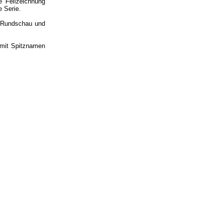
 Fellzeichnung
e Serie.
r Rundschau und
 mit Spitznamen