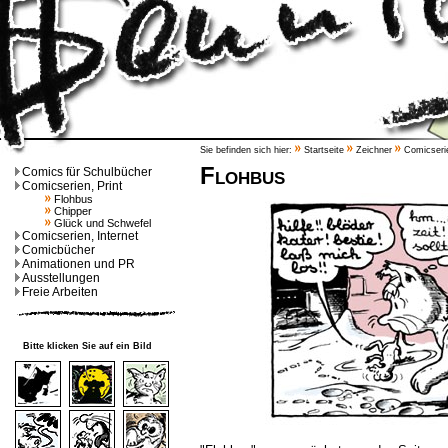
Sie befinden sich hier:
Startseite
Zeichner
Comicserie
Flohbus
Comics für Schulbücher
Comicserien, Print
Flohbus
Chipper
Glück und Schwefel
Comicserien, Internet
Comicbücher
Animationen und PR
Ausstellungen
Freie Arbeiten
Bitte klicken Sie auf ein Bild