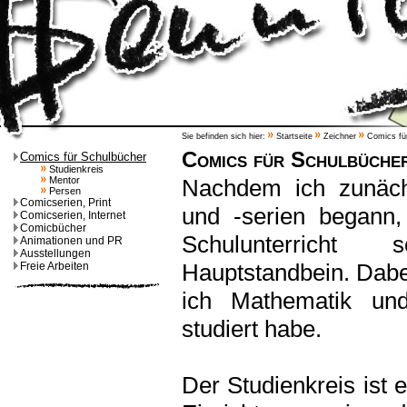
Sie befinden sich hier:
Startseite
Zeichner
Comics für
Comics für Schulbüche
Comics für Schulbücher
Studienkreis
Mentor
Nachdem ich zunäch
Persen
Comicserien, Print
und -serien begann,
Comicserien, Internet
Comicbücher
Schulunterrich
Animationen und PR
Ausstellungen
Hauptstandbein. Dabei 
Freie Arbeiten
ich Mathematik un
studiert habe.
Der Studienkreis ist 