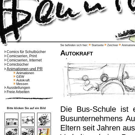
Sie befinden sich hier:
Startseite
Zeichner
Animation
Autokraft
Comics für Schulbücher
Comicserien, Print
Comicserien, Internet
Comicbücher
Animationen und PR
Animationen
GEW
Autokraft
Messen
Ausstellungen
Freie Arbeiten
Die Bus-Schule ist e
Bitte klicken Sie auf ein Bild
Busunternehmens Aut
Eltern seit Jahren aus