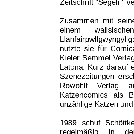
Zeitschrift "Segeln" ve
Zusammen mit seine
einem walisisch
Llanfairpwllgwyngyl
nutzte sie für Comi
Kieler Semmel Verlag.
Latona. Kurz darauf e
Szenezeitungen ersc
Rowohlt Verlag au
Katzencomics als 
unzählige Katzen und 
1989 schuf Schöttk
regelmäßig in den