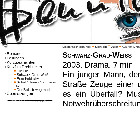
Sie befinden sich hier:
Startseite
Autor
Kurzfilm-Dreh
Schwarz-Grau-Weiß
Romane
Lesungen
2003, Drama, 7 min
Kurzgeschichten
Kurzfilm-Drehbücher
Die Tür
Ein junger Mann, dem
Schwarz-Grau-Weiß
Frau Kubinsky
Straße Zeuge einer u
Schieb' deinen Arsch in ein
Taxi
Der Bleistift-weg-mach
es ein Überfall? Mus
Übersetzungen
Notwehrüberschreitu