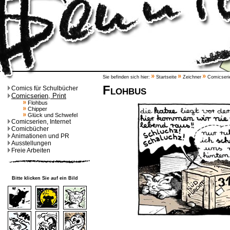
Sie befinden sich hier:
Startseite
Zeichner
Comicserie
Flohbus
Comics für Schulbücher
Comicserien, Print
Flohbus
Chipper
Glück und Schwefel
Comicserien, Internet
Comicbücher
Animationen und PR
Ausstellungen
Freie Arbeiten
Bitte klicken Sie auf ein Bild