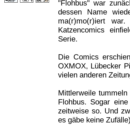
"Flohbus" war zunä
dessen Name wiede
ma(r)mo(r)iert wa
Katzencomics einfie
Serie.
Die Comics erschie
OXMOX, Lübecker Pis
vielen anderen Zeitun
Mittlerweile tummeln
Flohbus. Sogar eine
zeitweise so. Und zw
es gäbe keine Zufälle)