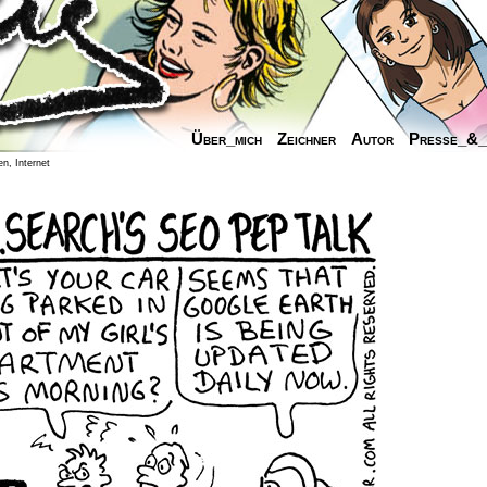
Über_mich
Zeichner
Autor
Presse_&
n, Internet