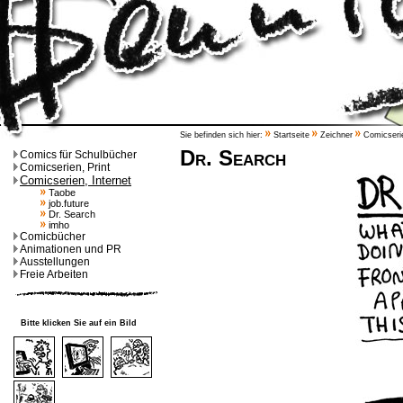
Sie befinden sich hier:
Startseite
Zeichner
Comicserie
Dr. Search
Comics für Schulbücher
Comicserien, Print
Comicserien, Internet
Taobe
job.future
Dr. Search
imho
Comicbücher
Animationen und PR
Ausstellungen
Freie Arbeiten
Bitte klicken Sie auf ein Bild