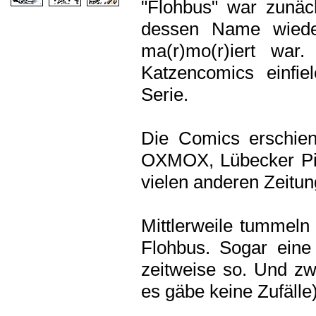
"Flohbus" war zunä
dessen Name wiede
ma(r)mo(r)iert wa
Katzencomics einfie
Serie.
Die Comics erschie
OXMOX, Lübecker Pis
vielen anderen Zeitun
Mittlerweile tummeln
Flohbus. Sogar eine
zeitweise so. Und zw
es gäbe keine Zufälle)