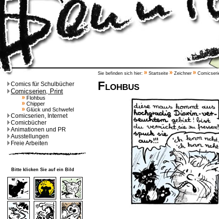
Sie befinden sich hier:
Startseite
Zeichner
Comicserie
Flohbus
Comics für Schulbücher
Comicserien, Print
Flohbus
Chipper
Glück und Schwefel
Comicserien, Internet
Comicbücher
Animationen und PR
Ausstellungen
Freie Arbeiten
Bitte klicken Sie auf ein Bild